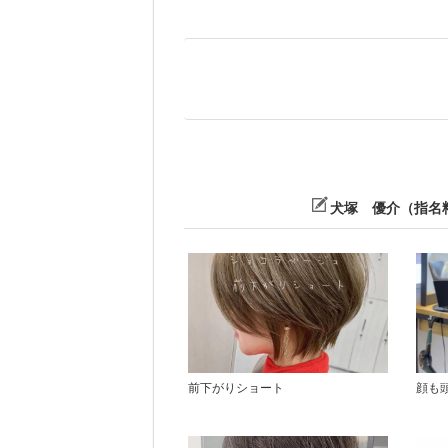
犬塚 優介（指名料
前下がりショート
顔も