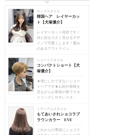
ロングスタイル
韓国ヘア レイヤーカッ
ト【犬塚優介】
レイヤーカット得意です！
頭と顔を小さく見せるデザ
インで可愛くします！重み
のあるアウトライン...
ショートスタイル
コンパクトショート【犬
塚優介】
★僕にしかできないショー
トヘアです★お顔や骨格を
見ながらお客様が家でスタ
イリングしやすいスタ...
ミディアムスタイル
もてあいされショコラブ
ラウンカラー EVE
これからの季節にショコラ