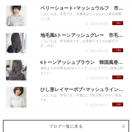
ベリーショート×マッシュウルフ 市毛裕也
こんにちは、市毛です。先週末はたくさんのご来店有難
うござ...
2020/09/09
1861
地毛風6トーンアッシュグレー 市毛裕也
こんにちは、市毛裕也です。お客様スタイルの紹介で
す。ゆる...
2022/06/29
1584
6トーンアッシュブラウン 韓国風巻き髪 市毛
地毛よりやや明るめの6トーンアッシュブラウン赤味は抑
えたい...
2023/04/19
1575
ひし形レイヤーボブ×マッシュライン 市毛裕也
こんにちは、市毛です。今週はご予約が取りやすい状況
です。...
2020/08/27
1260
ブログ一覧に戻る