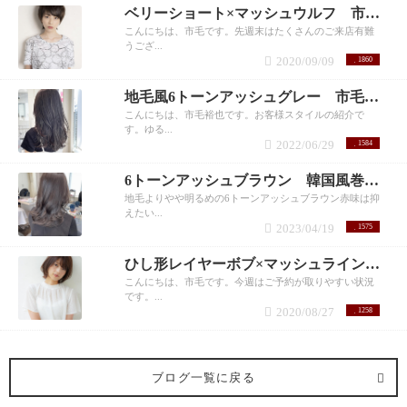
ベリーショート×マッシュウルフ 市毛裕也
こんにちは、市毛です。先週末はたくさんのご来店有難
うござ...
2020/09/09
1860
地毛風6トーンアッシュグレー 市毛裕也
こんにちは、市毛裕也です。お客様スタイルの紹介で
す。ゆる...
2022/06/29
1584
6トーンアッシュブラウン 韓国風巻き髪 市毛
地毛よりやや明るめの6トーンアッシュブラウン赤味は抑
えたい...
2023/04/19
1575
ひし形レイヤーボブ×マッシュライン 市毛裕也
こんにちは、市毛です。今週はご予約が取りやすい状況
です。...
2020/08/27
1258
ブログ一覧に戻る