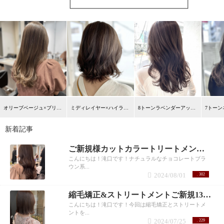
オリーブベージュ×ブリーチハイライト 市毛
ミディレイヤー×ハイライトカラー 市毛裕也
8トーンラベンダーアッシュ×巻き髪レイヤー市毛裕也
新着記事
ご新規様カットカラートリートメント9990円！滝口
こんにちは！滝口です！ナチュラルなチョコレートブラ
ウン系...
2024/08/01
302
縮毛矯正&ストリートメントご新規13780円
こんにちは！滝口です！今回は縮毛矯正とストリートメ
ントを...
2024/07/25
229