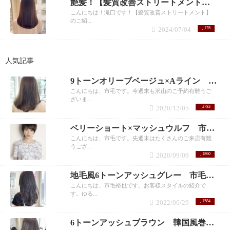
艶髪！【髪質改善ストリートメント】 滝口和城
こんにちは！滝口です！【髪質改善ストリートメント】
のご紹...
2024/07/04
176
人気記事
9トーンオリーブベージュ×Aライン 市毛裕也
こんにちは、市毛です。今週末も沢山のご予約有難うご
ざいま...
2020/12/05
2783
ベリーショート×マッシュウルフ 市毛裕也
こんにちは、市毛です。先週末はたくさんのご来店有難
うござ...
2020/09/09
1860
地毛風6トーンアッシュグレー 市毛裕也
こんにちは、市毛裕也です。お客様スタイルの紹介で
す。ゆる...
2022/06/29
1584
6トーンアッシュブラウン 韓国風巻き髪 市毛