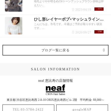
地毛よりやや明るめの6トーンアッシュブラウン赤味は抑
えたい...
2023/04/19
1575
ひし形レイヤーボブ×マッシュライン 市毛裕也
こんにちは、市毛です。今週はご予約が取りやすい状況
です。...
2020/08/27
1258
ブログ一覧に戻る
SALON INFORMATION
neaf 恵比寿の店舗情報
東京都
渋谷区恵比寿西
2-8-10 ORIX恵比寿西ビル 2階
平均料金: ¥8,000～
TEL:03-5784-2422
googleMAP