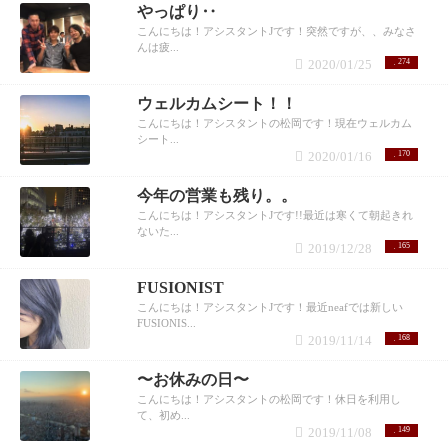
やっぱり‥
こんにちは！アシスタントJです！突然ですが、、みなさ
んは疲...
2020/01/25
274
ウェルカムシート！！
こんにちは！アシスタントの松岡です！現在ウェルカム
シート...
2020/01/16
170
今年の営業も残り。。
こんにちは！アシスタントJです!!最近は寒くて朝起きれ
ないた...
2019/12/28
165
FUSIONIST
こんにちは！アシスタントJです！最近neafでは新しい
FUSIONIS...
2019/11/14
168
〜お休みの日〜
こんにちは！アシスタントの松岡です！休日を利用し
て、初め...
2019/11/08
149