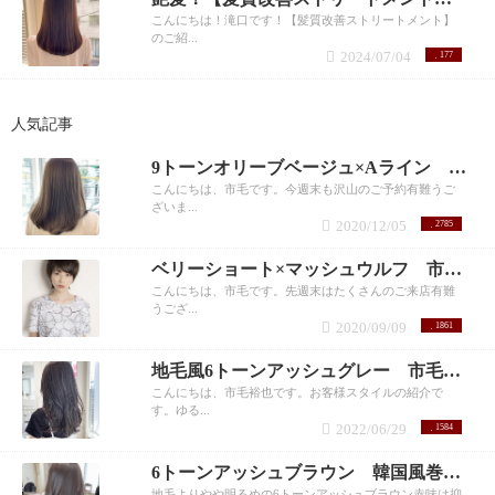
こんにちは！滝口です！【髪質改善ストリートメント】
のご紹...
2024/07/04
177
人気記事
9トーンオリーブベージュ×Aライン 市毛裕也
こんにちは、市毛です。今週末も沢山のご予約有難うご
ざいま...
2020/12/05
2785
ベリーショート×マッシュウルフ 市毛裕也
こんにちは、市毛です。先週末はたくさんのご来店有難
うござ...
2020/09/09
1861
地毛風6トーンアッシュグレー 市毛裕也
こんにちは、市毛裕也です。お客様スタイルの紹介で
す。ゆる...
2022/06/29
1584
6トーンアッシュブラウン 韓国風巻き髪 市毛
地毛よりやや明るめの6トーンアッシュブラウン赤味は抑