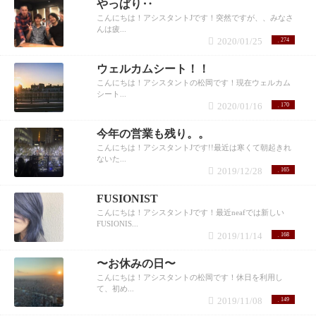
やっぱり‥
こんにちは！アシスタントJです！突然ですが、、みなさ
んは疲...
2020/01/25
274
ウェルカムシート！！
こんにちは！アシスタントの松岡です！現在ウェルカム
シート...
2020/01/16
170
今年の営業も残り。。
こんにちは！アシスタントJです!!最近は寒くて朝起きれ
ないた...
2019/12/28
165
FUSIONIST
こんにちは！アシスタントJです！最近neafでは新しい
FUSIONIS...
2019/11/14
168
〜お休みの日〜
こんにちは！アシスタントの松岡です！休日を利用し
て、初め...
2019/11/08
149